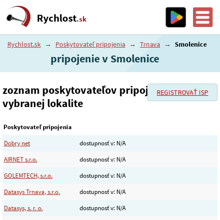
Rychlost
.sk
Rychlost.sk
→
Poskytovateľ pripojenia
→
Trnava
→
Smolenice
pripojenie v Smolenice
zoznam poskytovateľov pripojenia vo
REGISTROVAŤ ISP
vybranej lokalite
Poskytovateľ pripojenia
Dobry net
dostupnosť v: N/A
AIRNET s.r.o.
dostupnosť v: N/A
GOLEMTECH, s.r.o.
dostupnosť v: N/A
Datasys Trnava, s.r.o.
dostupnosť v: N/A
Datasys, s. r. o.
dostupnosť v: N/A