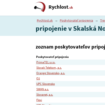
Rychlost
.sk
Rychlost.sk
→
Poskytovateľ pripojenia
→
Tre
pripojenie v Skalská N
zoznam poskytovateľov pripoje
Poskytovateľ pripojenia
PrimaTEL s.r.o.
Slovak Telekom, a.s.
Orange Slovensko, a.s.
O2
UPC Slovensko
SWAN a.s.
Slovanet, a.s.
Flexi