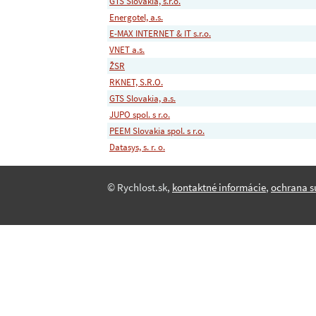
GTS Slovakia, s.r.o.
Energotel, a.s.
E-MAX INTERNET & IT s.r.o.
VNET a.s.
ŽSR
RKNET, S.R.O.
GTS Slovakia, a.s.
JUPO spol. s r.o.
PEEM Slovakia spol. s r.o.
Datasys, s. r. o.
© Rychlost.sk,
kontaktné informácie
,
ochrana s