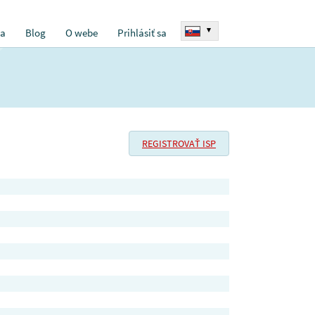
▾
ia
Blog
O webe
Prihlásiť sa
REGISTROVAŤ ISP