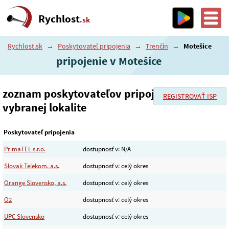
Rychlost
.sk
Rychlost.sk
→
Poskytovateľ pripojenia
→
Trenčín
→
Motešice
pripojenie v Motešice
zoznam poskytovateľov pripojenia vo
REGISTROVAŤ ISP
vybranej lokalite
Poskytovateľ pripojenia
PrimaTEL s.r.o.
dostupnosť v: N/A
Slovak Telekom, a.s.
dostupnosť v: celý okres
Orange Slovensko, a.s.
dostupnosť v: celý okres
O2
dostupnosť v: celý okres
UPC Slovensko
dostupnosť v: celý okres