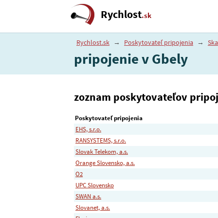
Rychlost
.sk
Rychlost.sk
→
Poskytovateľ pripojenia
→
Ska
pripojenie v Gbely
zoznam poskytovateľov pripoje
Poskytovateľ pripojenia
EHS, s.r.o.
RANSYSTEMS, s.r.o.
Slovak Telekom, a.s.
Orange Slovensko, a.s.
O2
UPC Slovensko
SWAN a.s.
Slovanet, a.s.