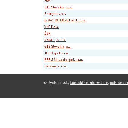
Flexi
GTS Slovakia, s.r.o.
Energotel, a.s.
E-MAX INTERNET & IT s.r.o.
VNET a.s.
ŽSR
RKNET, S.R.O.
GTS Slovakia, a.s.
JUPO spol. s r.o.
PEEM Slovakia spol. s r.o.
Datasys, s. r. o.
© Rychlost.sk,
kontaktné informácie
,
ochrana s