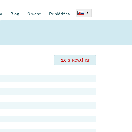
▾
ia
Blog
O webe
Prihlásiť sa
REGISTROVAŤ ISP