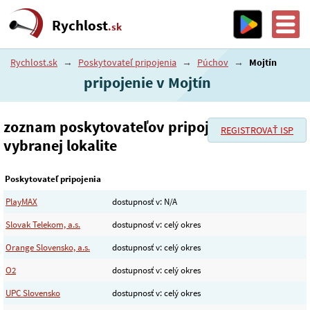
Rychlost
.sk
Rychlost.sk
→
Poskytovateľ pripojenia
→
Púchov
→
Mojtín
pripojenie v Mojtín
zoznam poskytovateľov pripojenia vo
REGISTROVAŤ ISP
vybranej lokalite
Poskytovateľ pripojenia
PlayMAX
dostupnosť v: N/A
Slovak Telekom, a.s.
dostupnosť v: celý okres
Orange Slovensko, a.s.
dostupnosť v: celý okres
O2
dostupnosť v: celý okres
UPC Slovensko
dostupnosť v: celý okres