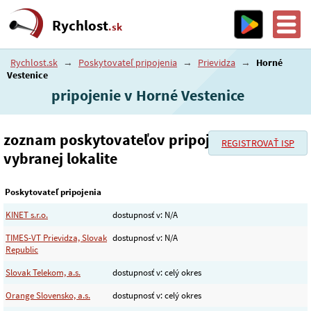
Rychlost
.sk
Rychlost.sk
→
Poskytovateľ pripojenia
→
Prievidza
→
Horné
Vestenice
pripojenie v Horné Vestenice
zoznam poskytovateľov pripojenia vo
REGISTROVAŤ ISP
vybranej lokalite
Poskytovateľ pripojenia
KINET s.r.o.
dostupnosť v: N/A
TIMES-VT Prievidza, Slovak
dostupnosť v: N/A
Republic
Slovak Telekom, a.s.
dostupnosť v: celý okres
Orange Slovensko, a.s.
dostupnosť v: celý okres