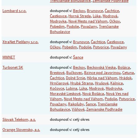
Trenčianske Bohuslavice
,
Zemianske Podhradie
Lombard s.r.o.
dostupnosť v:
Beckov
,
Brunovce
,
Čachtice
,
Častkovce
,
Horná Streda
,
Lúka
,
Modrová
,
Modrovka
,
Nové Mesto nad Váhom
,
Očkov
,
Pobedim
,
Podolie
,
Považany
,
Trenčianske
Bohuslavice
XtraNet Piešťany s.r.o.
dostupnosť v:
Brunovce
,
Čachtice
,
Častkovce
,
Očkov
,
Pobedim
,
Podolie
,
Potvorice
,
Považany
MWNET
dostupnosť v:
Šance
Turbonet SK
dostupnosť v:
Beckov
,
Beckovská Vieska
,
Bošáca
,
Brestové
,
Bučkovec
,
Bzince pod Javorinou
,
Cetuna
,
Čachtice
,
Dolné Srnie
,
Hôrka nad Váhom
,
Hrádok
,
Hrnčiarové
,
Hrubá Strana
,
Hrušové
,
Kálnica
,
Kočovce
,
Lubina
,
Lúka
,
Modrová
,
Modrovka
,
Moravské Lieskové
,
Nová Bošáca
,
Nová Ves nad
Váhom
,
Nové Mesto nad Váhom
,
Podolie
,
Potvorice
,
Považany
,
Rakoľuby
,
Šance
,
Trenčianske
Bohuslavice
,
Višňové
,
Zemianske Podhradie
Slovak Telekom, a.s.
dostupnosť v: celý okres
Orange Slovensko, a.s.
dostupnosť v: celý okres