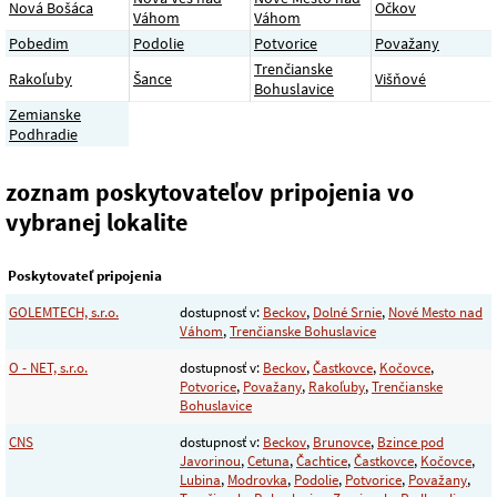
Nová Bošáca
Očkov
Váhom
Váhom
Pobedim
Podolie
Potvorice
Považany
Trenčianske
Rakoľuby
Šance
Višňové
Bohuslavice
Zemianske
Podhradie
zoznam poskytovateľov pripojenia vo
vybranej lokalite
Poskytovateľ pripojenia
GOLEMTECH, s.r.o.
dostupnosť v:
Beckov
,
Dolné Srnie
,
Nové Mesto nad
Váhom
,
Trenčianske Bohuslavice
O - NET, s.r.o.
dostupnosť v:
Beckov
,
Častkovce
,
Kočovce
,
Potvorice
,
Považany
,
Rakoľuby
,
Trenčianske
Bohuslavice
CNS
dostupnosť v:
Beckov
,
Brunovce
,
Bzince pod
Javorinou
,
Cetuna
,
Čachtice
,
Častkovce
,
Kočovce
,
Lubina
,
Modrovka
,
Podolie
,
Potvorice
,
Považany
,