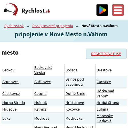
Rychlost
.sk
Rychlost.sk
→
Poskytovateľ pripojenia
→
Nové Mesto n.Váhom
pripojenie v Nové Mesto n.Váhom
mesto
REGISTROVAŤ ISP
Beckovská
Beckov
Bošáca
Brestové
Vieska
Bzince pod
Brunovce
Bučkovec
Čachtice
Javorinou
Hôrka nad
Častkovce
Cetuna
Dolné Srnie
Váhom
Horná Streda
Hrádok
Hrnčiarové
Hrubá Strana
Hrušové
Kálnica
Kočovce
Lubina
Moravské
Lúka
Modrová
Modrovka
Lieskové
Nová Ves nad
Nové Mesto nad