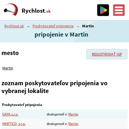
Rychlost
.sk
Rychlost.sk
→
Poskytovateľ pripojenia
→
Martin
pripojenie v Martin
mesto
REGISTROVAŤ ISP
Martin
zoznam poskytovateľov pripojenia vo
vybranej lokalite
Poskytovateľ pripojenia
GAYA s.r.o.
dostupnosť v:
Martin
MARTICO, s.r.o.
dostupnosť v:
Martin