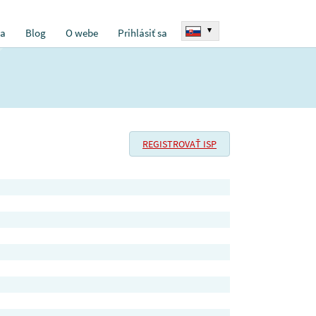
▾
ia
Blog
O webe
Prihlásiť sa
REGISTROVAŤ ISP