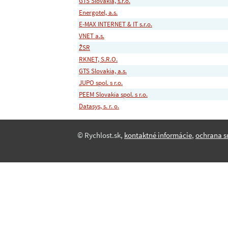
GTS Slovakia, s.r.o.
Energotel, a.s.
E-MAX INTERNET & IT s.r.o.
VNET a.s.
ŽSR
RKNET, S.R.O.
GTS Slovakia, a.s.
JUPO spol. s r.o.
PEEM Slovakia spol. s r.o.
Datasys, s. r. o.
© Rychlost.sk,
kontaktné informácie
,
ochrana s