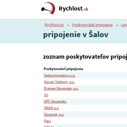
Rychlost
.sk
Rychlost.sk
→
Poskytovateľ pripojenia
→
Lev
pripojenie v Šalov
zoznam poskytovateľov pripoje
Poskytovateľ pripojenia
Satacomputers s.r.o.
Slovak Telekom, a.s.
Orange Slovensko, a.s.
O2
UPC Slovensko
SWAN a.s.
Slovanet, a.s.
Flexi