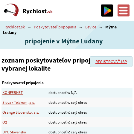
Rychlost
.sk
Rychlost.sk
→
Poskytovateľ pripojenia
→
Levice
→
Mýtne
Ludany
pripojenie v Mýtne Ludany
zoznam poskytovateľov pripojenia vo
REGISTROVAŤ ISP
vybranej lokalite
Poskytovateľ pripojenia
KONFERNET
dostupnosť v: N/A
Slovak Telekom, a.s.
dostupnosť v: celý okres
Orange Slovensko, a.s.
dostupnosť v: celý okres
O2
dostupnosť v: celý okres
UPC Slovensko
dostupnosť v: celý okres