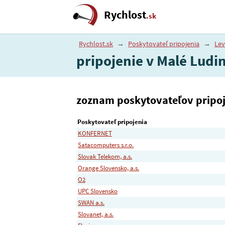
Rychlost
.sk
Rychlost.sk
→
Poskytovateľ pripojenia
→
Lev
pripojenie v Malé Ludi
zoznam poskytovateľov pripoje
Poskytovateľ pripojenia
KONFERNET
Satacomputers s.r.o.
Slovak Telekom, a.s.
Orange Slovensko, a.s.
O2
UPC Slovensko
SWAN a.s.
Slovanet, a.s.