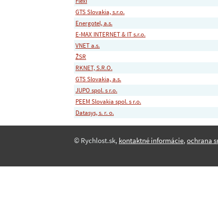
Flexi
GTS Slovakia, s.r.o.
Energotel, a.s.
E-MAX INTERNET & IT s.r.o.
VNET a.s.
ŽSR
RKNET, S.R.O.
GTS Slovakia, a.s.
JUPO spol. s r.o.
PEEM Slovakia spol. s r.o.
Datasys, s. r. o.
© Rychlost.sk,
kontaktné informácie
,
ochrana s