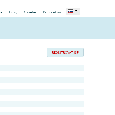
▾
ia
Blog
O webe
Prihlásiť sa
REGISTROVAŤ ISP