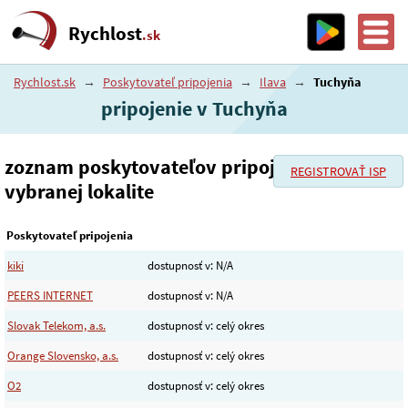
Rychlost
.sk
Rychlost.sk
→
Poskytovateľ pripojenia
→
Ilava
→
Tuchyňa
pripojenie v Tuchyňa
zoznam poskytovateľov pripojenia vo
REGISTROVAŤ ISP
vybranej lokalite
Poskytovateľ pripojenia
kiki
dostupnosť v: N/A
PEERS INTERNET
dostupnosť v: N/A
Slovak Telekom, a.s.
dostupnosť v: celý okres
Orange Slovensko, a.s.
dostupnosť v: celý okres
O2
dostupnosť v: celý okres