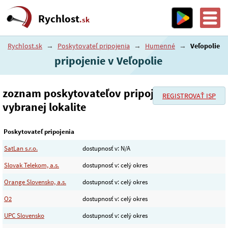
Rychlost
.sk
Rychlost.sk
→
Poskytovateľ pripojenia
→
Humenné
→
Veľopolie
pripojenie v Veľopolie
zoznam poskytovateľov pripojenia vo
REGISTROVAŤ ISP
vybranej lokalite
Poskytovateľ pripojenia
SatLan s.r.o.
dostupnosť v: N/A
Slovak Telekom, a.s.
dostupnosť v: celý okres
Orange Slovensko, a.s.
dostupnosť v: celý okres
O2
dostupnosť v: celý okres
UPC Slovensko
dostupnosť v: celý okres