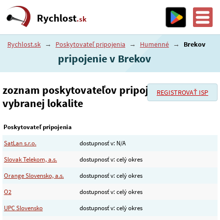
Rychlost
.sk
Rychlost.sk
→
Poskytovateľ pripojenia
→
Humenné
→
Brekov
pripojenie v Brekov
zoznam poskytovateľov pripojenia vo
REGISTROVAŤ ISP
vybranej lokalite
Poskytovateľ pripojenia
SatLan s.r.o.
dostupnosť v: N/A
Slovak Telekom, a.s.
dostupnosť v: celý okres
Orange Slovensko, a.s.
dostupnosť v: celý okres
O2
dostupnosť v: celý okres
UPC Slovensko
dostupnosť v: celý okres