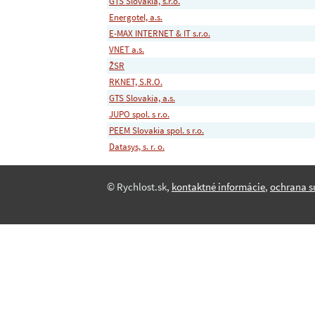
GTS Slovakia, s.r.o.
Energotel, a.s.
E-MAX INTERNET & IT s.r.o.
VNET a.s.
ŽSR
RKNET, S.R.O.
GTS Slovakia, a.s.
JUPO spol. s r.o.
PEEM Slovakia spol. s r.o.
Datasys, s. r. o.
© Rychlost.sk,
kontaktné informácie
,
ochrana s