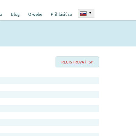
▾
ia
Blog
O webe
Prihlásiť sa
REGISTROVAŤ ISP