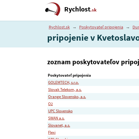
Rychlost
.sk
Rychlost.sk
→
Poskytovateľ pripojenia
→
Dun
pripojenie v Kvetoslav
zoznam poskytovateľov pripoje
Poskytovateľ pripojenia
GOLEMTECH, s.r.o.
Slovak Telekom, a.s.
Orange Slovensko, a.s.
O2
UPC Slovensko
SWAN a.s.
Slovanet, a.s.
Flexi