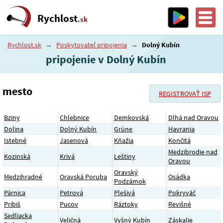
Rychlost
.sk
Rychlost.sk
→
Poskytovateľ pripojenia
→
Dolný Kubín
pripojenie v Dolný Kubín
mesto
REGISTROVAŤ ISP
Bziny
Chlebnice
Demkovská
Dlhá nad Oravou
Dolina
Dolný Kubín
Grúne
Havrania
Istebné
Jasenová
Kňažia
Končitá
Medzibrodie nad
Kozinská
Krivá
Leštiny
Oravou
Oravský
Medzihradné
Oravská Poruba
Osádka
Podzámok
Párnica
Petrová
Plešivá
Pokryváč
Pribiš
Pucov
Ráztoky
Revišné
Sedliacka
Veličná
Vyšný Kubín
Záskalie