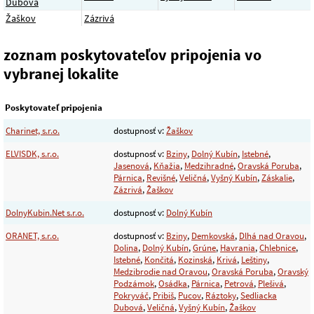
Dubová
Žaškov
Zázrivá
zoznam poskytovateľov pripojenia vo
vybranej lokalite
Poskytovateľ pripojenia
Charinet, s.r.o.
dostupnosť v:
Žaškov
ELVISDK, s.r.o.
dostupnosť v:
Bziny
,
Dolný Kubín
,
Istebné
,
Jasenová
,
Kňažia
,
Medzihradné
,
Oravská Poruba
,
Párnica
,
Revišné
,
Veličná
,
Vyšný Kubín
,
Záskalie
,
Zázrivá
,
Žaškov
DolnyKubin.Net s.r.o.
dostupnosť v:
Dolný Kubín
ORANET, s.r.o.
dostupnosť v:
Bziny
,
Demkovská
,
Dlhá nad Oravou
,
Dolina
,
Dolný Kubín
,
Grúne
,
Havrania
,
Chlebnice
,
Istebné
,
Končitá
,
Kozinská
,
Krivá
,
Leštiny
,
Medzibrodie nad Oravou
,
Oravská Poruba
,
Oravský
Podzámok
,
Osádka
,
Párnica
,
Petrová
,
Plešivá
,
Pokryváč
,
Pribiš
,
Pucov
,
Ráztoky
,
Sedliacka
Dubová
,
Veličná
,
Vyšný Kubín
,
Žaškov