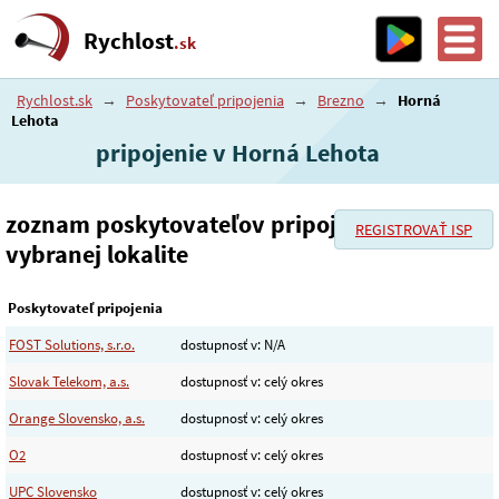
Rychlost
.sk
Rychlost.sk
→
Poskytovateľ pripojenia
→
Brezno
→
Horná
Lehota
pripojenie v Horná Lehota
zoznam poskytovateľov pripojenia vo
REGISTROVAŤ ISP
vybranej lokalite
Poskytovateľ pripojenia
FOST Solutions, s.r.o.
dostupnosť v: N/A
Slovak Telekom, a.s.
dostupnosť v: celý okres
Orange Slovensko, a.s.
dostupnosť v: celý okres
O2
dostupnosť v: celý okres
UPC Slovensko
dostupnosť v: celý okres