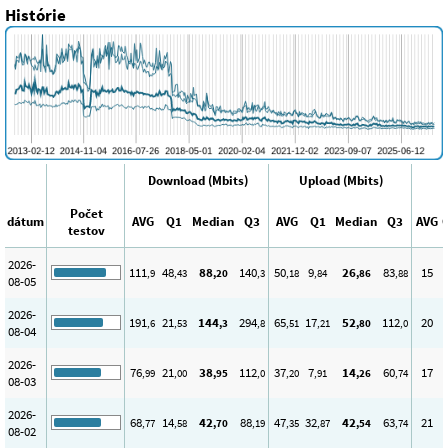
Histórie
Download (Mbits)
Upload (Mbits)
Počet
dátum
AVG
Q1
Median
Q3
AVG
Q1
Median
Q3
AVG
testov
2026-
111
48
88
140
50
9
26
83
15
,9
,43
,20
,3
,18
,84
,86
,88
08-05
2026-
191
21
144
294
65
17
52
112
20
,6
,53
,3
,8
,51
,21
,80
,0
08-04
2026-
76
21
38
112
37
7
14
60
17
,99
,00
,95
,0
,20
,91
,26
,74
08-03
2026-
68
14
42
88
47
32
42
63
21
,77
,58
,70
,19
,35
,87
,54
,74
08-02