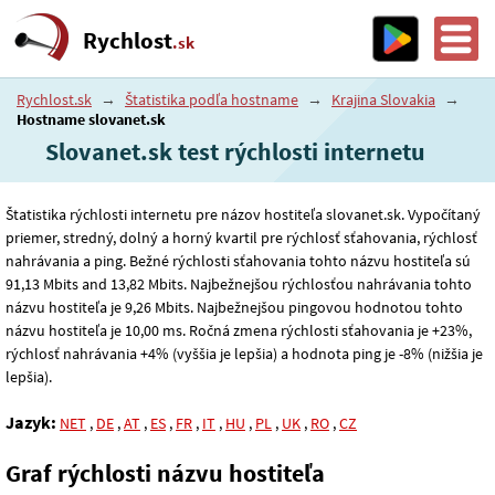
Rychlost
.sk
Rychlost.sk
→
Štatistika podľa hostname
→
Krajina Slovakia
→
Hostname slovanet.sk
Slovanet.sk test rýchlosti internetu
Štatistika rýchlosti internetu pre názov hostiteľa slovanet.sk. Vypočítaný
priemer, stredný, dolný a horný kvartil pre rýchlosť sťahovania, rýchlosť
nahrávania a ping. Bežné rýchlosti sťahovania tohto názvu hostiteľa sú
91
,13
Mbits and 13
,82
Mbits. Najbežnejšou rýchlosťou nahrávania tohto
názvu hostiteľa je 9
,26
Mbits. Najbežnejšou pingovou hodnotou tohto
názvu hostiteľa je 10
,00
ms. Ročná zmena rýchlosti sťahovania je +23%,
rýchlosť nahrávania +4% (vyššia je lepšia) a hodnota ping je -8% (nižšia je
lepšia).
Jazyk:
NET
,
DE
,
AT
,
ES
,
FR
,
IT
,
HU
,
PL
,
UK
,
RO
,
CZ
Graf rýchlosti názvu hostiteľa