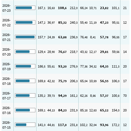
2026-
167
16
108
212
66
10
23
101
21
,1
,63
,6
,0
,24
,71
,82
,1
07-23
2026-
147
36
85
240
55
11
47
95
12
,2
,97
,32
,3
,40
,19
,23
,51
07-22
2026-
157
24
63
236
76
8
57
96
17
,7
,39
,88
,9
,48
,41
,78
,55
07-21
2026-
129
28
76
218
43
12
29
59
14
,4
,90
,67
,7
,32
,17
,81
,56
07-20
2026-
186
55
93
276
77
34
64
111
20
,5
,61
,20
,9
,36
,32
,35
,3
07-19
2026-
169
42
75
206
65
10
56
106
17
,8
,32
,79
,3
,04
,59
,55
,0
07-18
2026-
135
39
94
161
62
8
57
100
70
,2
,73
,29
,2
,26
,86
,37
,8
07-17
2026-
169
44
84
231
85
12
65
154
20
,1
,13
,23
,9
,18
,63
,12
,0
07-16
2026-
141
44
117
231
102
32
93
172
12
,0
,81
,0
,8
,2
,04
,96
,2
07-15