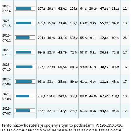
2026-
107
29
62
109
64
26
47
111
12
,5
,97
,42
,5
,87
,09
,55
,6
07-14
2026-
105
25
72
132
63
9
55
94
13
,1
,80
,66
,1
,87
,49
,73
,50
07-13
2026-
204
16
33
303
55
9
12
99
23
,1
,46
,18
,2
,72
,67
,68
,26
07-12
2026-
99
22
42
72
58
9
36
72
17
,36
,45
,79
,74
,97
,61
,83
,38
07-11
2026-
127
32
60
88
99
6
38
89
16
,8
,13
,54
,54
,86
,53
,17
,81
07-10
2026-
96
23
35
89
41
4
11
48
17
,15
,07
,56
,30
,01
,64
,21
,40
07-09
2026-
256
101
242
380
88
44
67
138
13
,8
,8
,0
,8
,32
,39
,40
,5
07-08
2026-
162
32
137
269
57
9
44
94
12
,5
,34
,5
,1
,82
,76
,56
,82
07-07
Tento názov hostiteľa je spojený s týmito podsieťami IP: 195.28.0.0/16,
85.135.0.0/16, 188.112.0.0/16, 84.16.0.0/16, 212.55.0.0/16, 176.61.0.0/16,