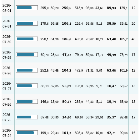
2026-
295
30
250
513
98
43
89
129
12
,0
,20
,6
,9
,04
,68
,93
,1
08-01
2026-
179
56
106
226
58
9
38
85
20
,6
,85
,1
,4
,56
,15
,59
,51
07-31
2026-
250
61
186
493
70
10
63
105
40
,1
,96
,6
,8
,67
,27
,48
,7
07-30
2026-
60
23
47
79
59
17
49
78
17
,78
,63
,32
,09
,06
,77
,49
,74
07-29
2026-
252
43
104
472
71
9
63
101
12
,8
,68
,2
,9
,31
,67
,68
,9
07-28
2026-
85
32
55
103
50
9
10
58
15
,13
,05
,09
,0
,95
,70
,47
,57
07-27
2026-
146
15
80
238
44
5
19
63
15
,8
,09
,27
,9
,83
,12
,74
,90
07-26
2026-
87
30
34
69
53
29
35
92
17
,68
,50
,60
,90
,34
,02
,37
,68
07-25
2026-
199
29
101
303
56
10
42
90
16
,3
,43
,2
,4
,82
,82
,71
,04
07-24