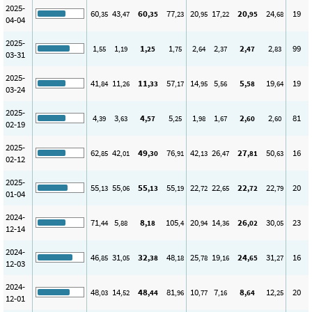
2025-
60
43
60
77
20
17
20
24
19
,35
,47
,35
,23
,95
,22
,95
,68
04-04
2025-
1
1
1
1
2
2
2
2
99
,55
,19
,25
,75
,64
,37
,47
,83
03-31
2025-
41
11
11
57
14
5
5
19
19
,84
,26
,33
,17
,95
,56
,58
,64
03-24
2025-
4
3
4
5
1
1
2
2
81
,39
,63
,57
,25
,98
,67
,60
,60
02-19
2025-
62
42
49
76
42
26
27
50
16
,85
,01
,30
,91
,13
,47
,81
,63
02-12
2025-
55
55
55
55
22
22
22
22
20
,13
,06
,13
,19
,72
,65
,72
,79
01-04
2024-
71
5
8
105
20
14
26
30
23
,44
,88
,18
,4
,94
,36
,02
,05
12-14
2024-
46
31
32
48
25
19
24
31
16
,85
,05
,38
,18
,78
,16
,65
,27
12-03
2024-
48
14
48
81
10
7
8
12
20
,03
,52
,44
,96
,77
,16
,64
,25
12-01