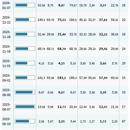
2026-
52
8
8
74
15
2
3
22
18
,68
,78
,87
,67
,78
,60
,37
,76
01-07
2025-
140
63
75
184
45
32
37
54
20
,4
,78
,53
,5
,32
,57
,82
,31
12-22
2025-
31
29
31
33
32
28
32
36
18
,40
,06
,40
,75
,32
,09
,32
,55
11-28
2025-
68
68
68
68
29
29
29
29
24
,74
,71
,74
,78
,56
,23
,56
,90
11-16
2025-
4
3
4
5
3
3
3
3
29
,15
,10
,15
,19
,60
,45
,60
,75
11-01
2025-
141
93
141
189
57
55
57
60
15
,3
,38
,3
,3
,99
,54
,99
,43
09-01
2025-
6
6
6
6
3
3
3
3
19
,67
,66
,67
,67
,39
,38
,39
,39
08-08
2025-
13
5
12
20
12
3
12
21
17
,58
,98
,73
,34
,40
,35
,37
,43
08-07
2025-
2
1
2
3
1
1
1
2
87
,55
,67
,55
,44
,73
,17
,73
,29
06-19