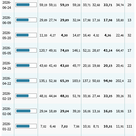
2026-
59
59
59
59
33
32
33
34
29
,19
,11
,19
,28
,71
,68
,71
,74
06-24
2026-
29
27
29
32
17
17
17
18
13
,89
,74
,89
,04
,98
,16
,98
,80
06-09
2026-
11
4
4
14
16
4
4
22
32
,33
,27
,30
,87
,40
,32
,36
,46
05-20
2026-
120
49
74
146
52
28
41
64
17
,7
,31
,69
,1
,21
,87
,14
,47
05-05
2026-
43
41
43
45
20
19
20
20
22
,60
,43
,60
,77
,15
,88
,15
,41
04-25
2026-
135
52
65
183
137
50
94
202
22
,1
,38
,39
,0
,2
,83
,90
,4
04-22
2026-
48
44
48
51
33
27
33
39
31
,31
,84
,31
,78
,35
,44
,35
,26
02-19
2026-
29
18
29
39
16
13
16
18
13
,04
,89
,04
,20
,05
,16
,05
,95
02-06
2026-
7
6
7
7
10
8
10
11
111
,02
,48
,02
,56
,31
,71
,31
,91
01-22