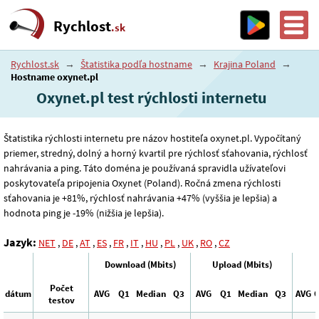
Rychlost
.sk
Rychlost.sk
→
Štatistika podľa hostname
→
Krajina Poland
→
Hostname oxynet.pl
Oxynet.pl test rýchlosti internetu
Štatistika rýchlosti internetu pre názov hostiteľa oxynet.pl. Vypočítaný
priemer, stredný, dolný a horný kvartil pre rýchlosť sťahovania, rýchlosť
nahrávania a ping. Táto doména je používaná spravidla užívateľovi
poskytovateľa pripojenia Oxynet (Poland). Ročná zmena rýchlosti
sťahovania je +81%, rýchlosť nahrávania +47% (vyššia je lepšia) a
hodnota ping je -19% (nižšia je lepšia).
Jazyk:
NET
,
DE
,
AT
,
ES
,
FR
,
IT
,
HU
,
PL
,
UK
,
RO
,
CZ
Download (Mbits)
Upload (Mbits)
Počet
dátum
AVG
Q1
Median
Q3
AVG
Q1
Median
Q3
AVG
testov