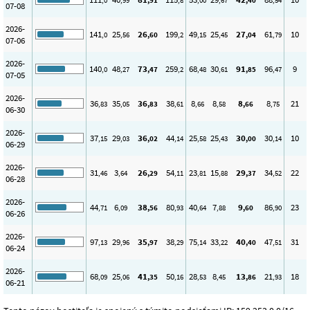
,0
,99
,91
,8
,00
,67
,40
,54
07-08
2026-
141
25
26
199
49
25
27
61
10
,0
,56
,60
,2
,15
,45
,04
,79
07-06
2026-
140
48
73
259
68
30
91
96
9
,0
,27
,47
,2
,48
,61
,85
,47
07-05
2026-
36
35
36
38
8
8
8
8
21
,83
,05
,83
,61
,66
,58
,66
,75
06-30
2026-
37
29
36
44
25
25
30
30
10
,15
,03
,02
,14
,58
,43
,00
,14
06-29
2026-
31
3
26
54
23
15
29
34
22
,46
,64
,29
,11
,81
,88
,37
,52
06-28
2026-
44
6
38
80
40
7
9
86
23
,71
,09
,56
,93
,64
,88
,60
,90
06-26
2026-
97
29
35
38
75
33
40
47
31
,13
,96
,97
,29
,14
,22
,40
,51
06-24
2026-
68
25
41
50
28
8
13
21
18
,09
,06
,35
,16
,53
,45
,86
,93
06-21