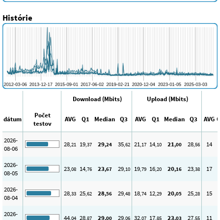
Histórie
Download (Mbits)
Upload (Mbits)
P
Počet
dátum
AVG
Q1
Median
Q3
AVG
Q1
Median
Q3
AVG
testov
2026-
28
19
29
35
21
14
21
28
14
,21
,37
,24
,62
,17
,10
,00
,56
08-06
2026-
23
14
23
29
19
16
20
23
17
,08
,76
,67
,10
,79
,20
,16
,38
08-05
2026-
28
25
28
29
18
12
20
25
15
,33
,62
,56
,48
,74
,29
,05
,28
08-04
2026-
44
28
29
29
32
17
23
27
11
,04
,87
,00
,06
,07
,85
,03
,55