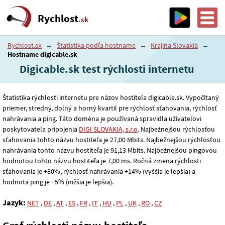
Rychlost
.sk
Rychlost.sk
→
Štatistika podľa hostname
→
Krajina Slovakia
→
Hostname digicable.sk
Digicable.sk test rýchlosti internetu
Štatistika rýchlosti internetu pre názov hostiteľa digicable.sk. Vypočítaný
priemer, stredný, dolný a horný kvartil pre rýchlosť sťahovania, rýchlosť
nahrávania a ping. Táto doména je používaná spravidla užívateľovi
poskytovateľa pripojenia
DIGI SLOVAKIA, s.r.o
. Najbežnejšou rýchlosťou
sťahovania tohto názvu hostiteľa je 27
,00
Mbits. Najbežnejšou rýchlosťou
nahrávania tohto názvu hostiteľa je 91
,13
Mbits. Najbežnejšou pingovou
hodnotou tohto názvu hostiteľa je 7
,00
ms. Ročná zmena rýchlosti
sťahovania je +80%, rýchlosť nahrávania +14% (vyššia je lepšia) a
hodnota ping je +5% (nižšia je lepšia).
Jazyk:
NET
,
DE
,
AT
,
ES
,
FR
,
IT
,
HU
,
PL
,
UK
,
RO
,
CZ