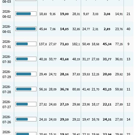
08-03
2026-
18
9
19
28
9
3
3
14
21
,83
,35
,00
,31
,87
,03
,08
,91
08-02
2026-
45
7
14
32
24
2
2
23
40
,64
,06
,05
,85
,77
,31
,89
,76
08-01
2026-
137
27
71
182
50
18
45
77
9
,8
,57
,83
,1
,49
,58
,34
,25
07-31
2026-
40
33
41
48
31
27
31
36
13
,28
,77
,68
,19
,27
,03
,77
,01
07-30
2026-
29
24
28
37
19
12
20
29
16
,49
,72
,16
,83
,53
,25
,00
,62
07-29
2026-
56
28
36
80
41
21
41
59
11
,16
,09
,78
,85
,40
,70
,25
,58
07-28
2026-
27
24
27
29
23
18
22
27
12
,52
,83
,19
,88
,95
,17
,11
,89
07-27
2026-
24
24
29
29
19
16
24
27
14
,15
,03
,10
,22
,47
,78
,31
,00
07-26
2026-
20
15
19
26
22
19
22
29
22
,60
,31
,97
,42
,31
,86
,94
,88