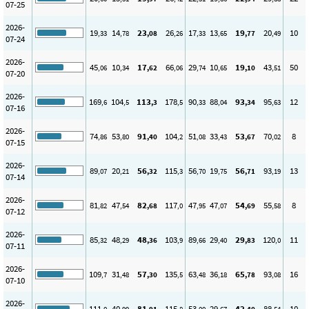
07-25
2026-
19
14
23
26
17
13
19
20
10
,33
,78
,08
,26
,33
,65
,77
,49
07-24
2026-
45
10
17
66
29
10
19
43
50
,06
,34
,62
,06
,74
,65
,10
,51
07-20
2026-
169
104
113
178
90
88
93
95
12
,6
,5
,3
,5
,33
,04
,34
,63
07-16
2026-
74
53
91
104
51
33
53
70
8
,86
,80
,40
,2
,08
,43
,67
,02
07-15
2026-
89
20
56
115
56
19
56
93
13
,07
,21
,32
,3
,70
,75
,71
,19
07-14
2026-
81
47
82
117
47
47
54
55
8
,82
,54
,68
,0
,95
,07
,69
,58
07-12
2026-
85
48
48
103
89
29
29
120
11
,32
,29
,36
,9
,66
,40
,83
,0
07-11
2026-
109
31
57
135
63
36
65
93
16
,7
,48
,30
,5
,48
,18
,78
,08
07-10
2026-
111
40
81
115
53
29
42
88
10